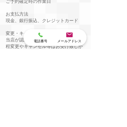
ご予約確定時の作業日
お支払方法
現金、銀行振込、クレジットカード
変更・キャンセル等
当店が認める以外での作業日当日の日
電話番号
メールアドレス
程変更やキャンセル等はお受け致しか
ねます。
キャンセルに関しての詳細は御予約ペ
ージのキャンセルポリシーをご参照く
ださい。
サービスに御不満や不備がある場合
は、作業日から1週間以内に御連絡をお
願い致します。
最短日程にて再作業を致します。
保証期限
作業日より７日以内に要連絡
お問合せ
☎
03-5830-7973