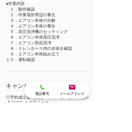
●作業内容
１．動作確認
２．作業場所周辺の養生
３．エアコン本体の分解
４．エアコン本体の養生
５．高圧洗浄機のセッティング
６．エアコン本体高圧洗浄
７．エアコン部品洗浄
８．ドレンホース内の水抜き確認
９．エアコン本体組み立て
１０．運転確認
キャンセルポリシー
電話番号
メールアドレス
◎予約成立後の変更・キャンセルは、作業の
【6日前】まで承ります。
◆期限を過ぎてのキャンセル
・5日前から2日前までは予約金額の25%
・前日までは50%
・それ以降は100%